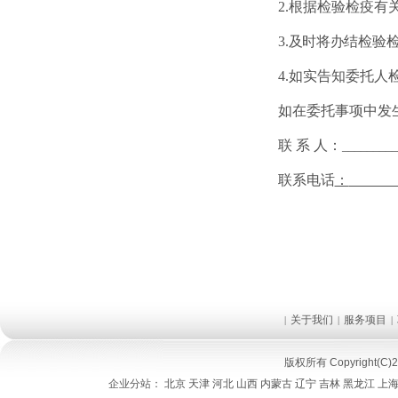
2.根据检验检疫
3.
及时将办结检验
4.如实告知委托
如在委托事项中发
联
系
人：
_________
联系电话
：
关于我们
服务项目
|
|
|
版权所有 Copyright(C)2
企业分站：
北京
天津
河北
山西
内蒙古
辽宁
吉林
黑龙江
上